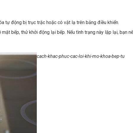
a tự động bị trục trặc hoặc có vật lạ trên bảng điều khiển.
ặt bếp, thử khởi động lại bếp. Nếu tình trạng này lặp lại, bạn n
cach-khac-phuc-cac-loi-khi-mo-khoa-bep-tu