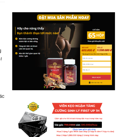
g
!
các