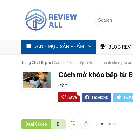
DANH MỤC SẢN PHẨM
BLOG REV
Trang Chủ
|
Bếp từ
|
Cách mở khóa bếp từ Brandt nhanh chóng và an 
Cách mở khóa bếp từ Br
Bếp từ
0
Save
0
Deal Score
0
37