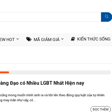
KIẾN THỨC SỐNG
IEW HOT
MÃ GIẢM GIÁ
oàng Đạo có Nhiều LGBT Nhất Hiện nay
 cũng mong muốn mình sinh ra và lớn lên theo đúng quy luật của tự nhiên.
ng may mắn như vậy, có ...
ĐỌC THÊM