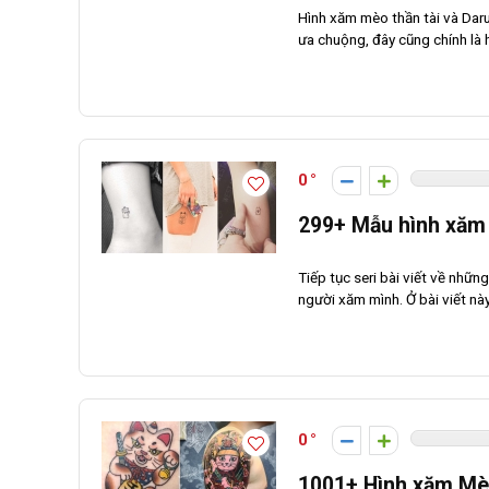
Hình xăm mèo thần tài và Daru
ưa chuộng, đây cũng chính là h
0
299+ Mẫu hình xăm 
Tiếp tục seri bài viết về nhữn
người xăm mình. Ở bài viết này
0
1001+ Hình xăm Mè