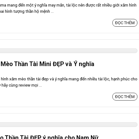
ma mang đến một ý nghĩa may mắn, tài lộc nên được rất nhiều giới xăm hình
ai hình tượng thần hộ mệnh ...
ĐỌC THÊM
Mèo Thần Tài Mini ĐẸP và Ý nghĩa
g hình xăm mèo thần tài đẹp và ý nghĩa mang đến nhiều tài lộc, hạnh phúc cho
 hãy cùng review mọi ...
ĐỌC THÊM
o Thần Tài ĐẸP ý nghĩa cho Nam Nữ