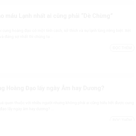
o máu Lạnh nhất ai cũng phải “Dè Chừng”
cung hoàng đạo có một tính cách, sở thích và sự lạnh lùng riêng biệt. Xét
à đáng sợ nhất thì chúng ta ...
ĐỌC THÊM
ng Hoàng Đạo lấy ngày Âm hay Dương?
uá quen thuộc với nhiều người nhưng không phải ai cũng hiểu hết được cung
đạo lấy ngày âm hay dương? ...
ĐỌC THÊM