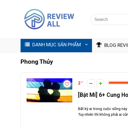
DANH MỤC SẢN PHẨM
BLOG REV
Phong Thủy
2
[Bật Mí] 6+ Cung H
Bất kỳ ai trong cuộc sống này
Tuy nhiên thì không phải ai cũ