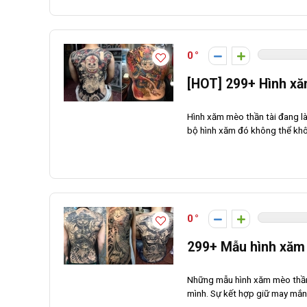
0
[HOT] 299+ Hình xă
Hình xăm mèo thần tài đang l
bộ hình xăm đó không thể khô
0
299+ Mẫu hình xăm
Những mẫu hình xăm mèo thần 
mình. Sự kết hợp giữ may mắn và