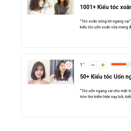
1001+ Kiểu tóc xoăn
"Tóc xoăn sóng lơi ngang vai"
kiểu tóc uốn xoăn vừa mang đế
1
50+ Kiểu tóc Uốn n
"Tóc uốn ngang vai cho mặt t
tròn tìm kiếm hiện nay bởi, kiể