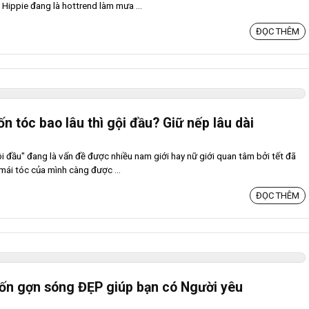
Hippie đang là hottrend làm mưa ...
ĐỌC THÊM
ốn tóc bao lâu thì gội đầu? Giữ nếp lâu dài
ội đầu" đang là vấn đề được nhiều nam giới hay nữ giới quan tâm bởi tết đã
ái tóc của mình càng được ...
ĐỌC THÊM
ốn gợn sóng ĐẸP giúp bạn có Người yêu