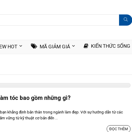
KIẾN THỨC SỐNG
IEW HOT
MÃ GIẢM GIÁ
làm tóc bao gồm những gì?
ể bạn khẳng định bản thân trong ngành làm đẹp. Với sự hướng dẫn từ các
ắm vững từ kỹ thuật cơ bản đến ...
ĐỌC THÊM