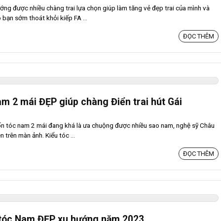
ớng được nhiều chàng trai lựa chọn giúp làm tăng vẻ đẹp trai của mình và
 bạn sớm thoát khỏi kiếp FA ...
ĐỌC THÊM
am 2 mái ĐẸP giúp chàng Điển trai hút Gái
 uốn tóc nam 2 mái đang khá là ưa chuộng được nhiều sao nam, nghệ sỹ Châu
 trên màn ảnh. Kiểu tóc ...
ĐỌC THÊM
 tóc Nam ĐẸP xu hướng năm 2023