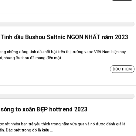
+ Tinh dầu Bushou Saltnic NGON NHẤT năm 2023
ng những dòng tinh dầu nổi bật trên thị trường vape Việt Nam hiện nay.
i, nhưng Bushou đã mang đến một ...
ĐỌC THÊM
e sóng to xoăn ĐẸP hottrend 2023
c rất nhiều bạn trẻ yêu thích trong năm vừa qua và nó được đánh giá là
 Đặc biệt trong đó là kiểu ...