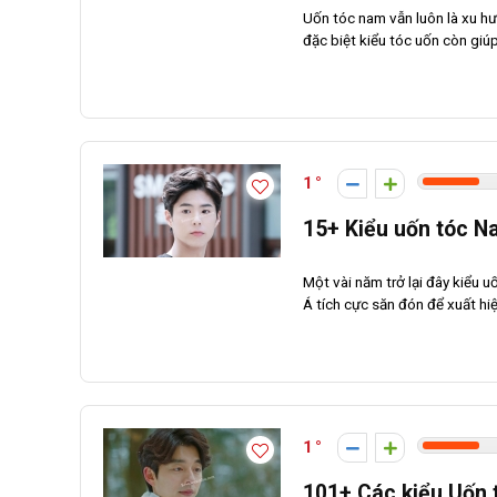
Uốn tóc nam vẫn luôn là xu hư
đặc biệt kiểu tóc uốn còn giúp
1
15+ Kiểu uốn tóc N
Một vài năm trở lại đây kiểu
Á tích cực săn đón để xuất hiện
1
101+ Các kiểu Uốn