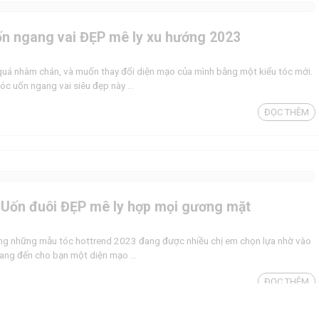
ốn ngang vai ĐẸP mê ly xu hướng 2023
 quá nhàm chán, và muốn thay đổi diện mạo của mình bằng một kiểu tóc mới.
c uốn ngang vai siêu đẹp này ...
ĐỌC THÊM
 Uốn đuôi ĐẸP mê ly hợp mọi gương mặt
rong những mẫu tóc hottrend 2023 đang được nhiều chị em chọn lựa nhờ vào
ang đến cho bạn một diện mạo ...
ĐỌC THÊM