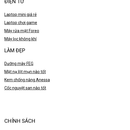
ĐIỆN TỬ
Laptop mini giá rẻ
Laptop chơi game
Máy rửa mặt Foreo
Máy lọc không khí
LÀM ĐẸP
Dưỡng mày FEG
Mặt nạ lột mụn nào tốt
Kem chống nắng Anessa
Cốc nguyệt san nào tốt
CHÍNH SÁCH