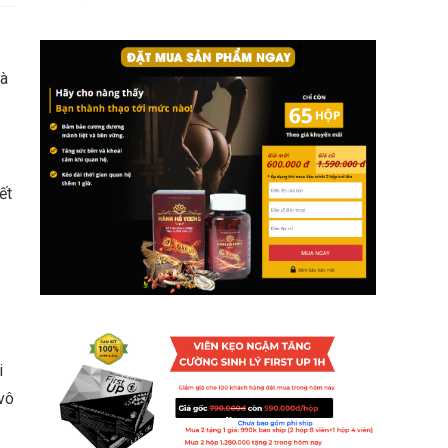
là
ết
i
 vô