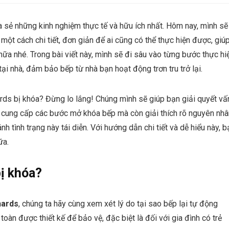
 sẻ những kinh nghiệm thực tế và hữu ích nhất. Hôm nay, mình sẽ
t cách chi tiết, đơn giản để ai cũng có thể thực hiện được, giú
ữa nhé. Trong bài viết này, mình sẽ đi sâu vào từng bước thực hi
 nhà, đảm bảo bếp từ nhà bạn hoạt động trơn tru trở lại.
ds bị khóa? Đừng lo lắng! Chúng mình sẽ giúp bạn giải quyết vấ
hỉ cung cấp các bước mở khóa bếp mà còn giải thích rõ nguyên nhâ
nh tình trạng này tái diễn. Với hướng dẫn chi tiết và dễ hiểu này, b
ữa.
ị khóa?
hards
, chúng ta hãy cùng xem xét lý do tại sao bếp lại tự động
toàn được thiết kế để bảo vệ, đặc biệt là đối với gia đình có trẻ