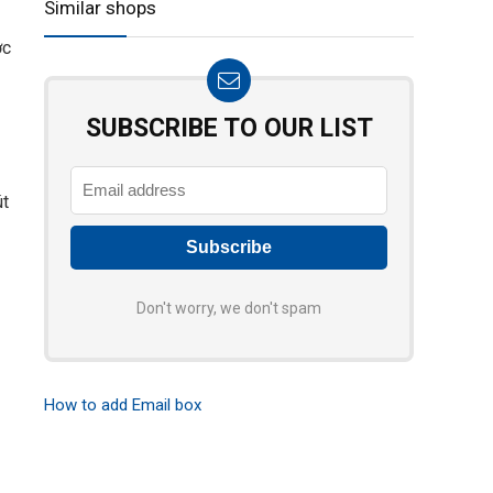
Similar shops
ớc
SUBSCRIBE TO OUR LIST
út
Don't worry, we don't spam
How to add Email box