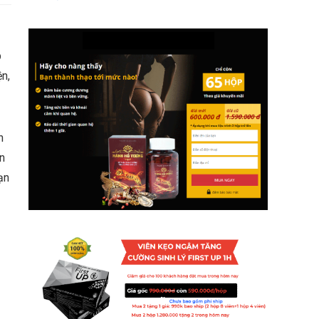
p
ện,
n
n
ạn