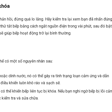
 khóa
ản hồi, đừng quá lo lắng. Hãy kiểm tra lại xem bạn đã nhấn đún
 thử tắt bếp bằng cách ngắt nguồn điện trong vài phút, sau đó bật
 sẽ giúp bếp hoạt động trở lại bình thường.
thể có một số nguyên nhân sau:
oặc dính nước, nó có thể gây ra tình trạng loạn cảm ứng và dẫn
iều khiển luôn khô ráo và sạch sẽ.
ó thể khiến bếp liên tục bị khóa. Nếu bạn nghi ngờ bếp bị lỗi cả
c kiểm tra và sửa chữa.