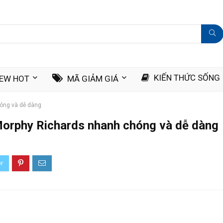
KIẾN THỨC SỐNG
IEW HOT
MÃ GIẢM GIÁ
óng và dễ dàng
orphy Richards nhanh chóng và dễ dàng