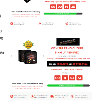
ị
u
ng
Nếu