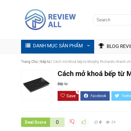
DANH MỤC SẢN PHẨM
BLOG REV
Trang Chủ
|
Bếp từ
|
Cách mở khoá bếp từ Morphy Richards nhanh ch
Cách mở khoá bếp từ M
Bếp từ
0
Save
0
Deal Score
0
29