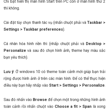
Chỉ bật hiển thị màn hình Start trên PC còn ở màn hình thứ 2
thì không.
Cài đặt tùy chọn thanh tác vụ (nhấn chuột phải và
Taskbar >
Settings > Taskbar preferences
).
Cá nhân hóa hình nền thì (nhấp chuột phải và
Desktop >
Personalize
và sau đó chọn hình ảnh, theme hay màu sắc
bạn yêu thích).
Lưu ý
:
Ở windows 10 có theme toàn cảnh mới giúp bạn trải
rộng được hình ảnh ở trên các màn hình. Để có thể thực hiện
điều này bạn hãy nhấp vào
Start > Settings > Personalize
.
Sau đó nhấn vào
Browse
để chọn một trong những hình ảnh
toàn cảnh rồi nhấn chuột vào
Choose a fit > Span
là xong