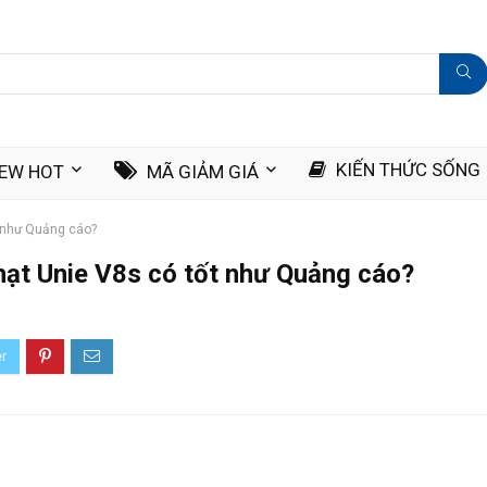
KIẾN THỨC SỐNG
IEW HOT
MÃ GIẢM GIÁ
t như Quảng cáo?
hạt Unie V8s có tốt như Quảng cáo?