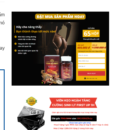
hẩm
 nó
hay