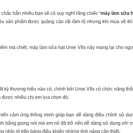
chắc hẳn nhiều bạn sẽ có suy nghĩ rằng chiếc “
máy làm sữa h
ều sản phẩm được quảng cáo rất rầm rộ nhưng khi mua về thì
điểm mà chiếc máy làm sữa hạt Unie V8s này mang lại cho ng
t kỳ thương hiệu nào có, chính bởi Unie V8s có chức năng th
g được nhiều chị em lựa chọn đó.
hiển cảm ứng thông minh giúp bạn dễ dàng điều chỉnh sử dụ
ình bằng giọng nói mà em nó đã trở nên dễ dàng sử dụng với 
g nhìn rõ trên bảng điều khiển những tính năng cần thiết.