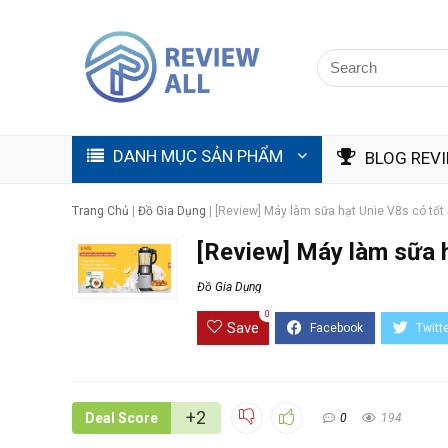
DANH MỤC SẢN PHẨM
BLOG REV
Trang Chủ
|
Đồ Gia Dụng
|
[Review] Máy làm sữa hạt Unie V8s có tố
[Review] Máy làm sữa 
Đồ Gia Dụng
0
Save
+2
Deal Score
0
194