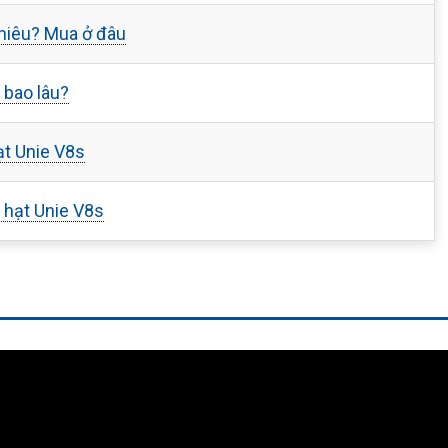
nhiêu? Mua ở đâu
 bao lâu?
t Unie V8s
 hạt Unie V8s