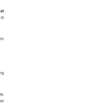
ạt
 ối
ười
ông
ng.
mọi