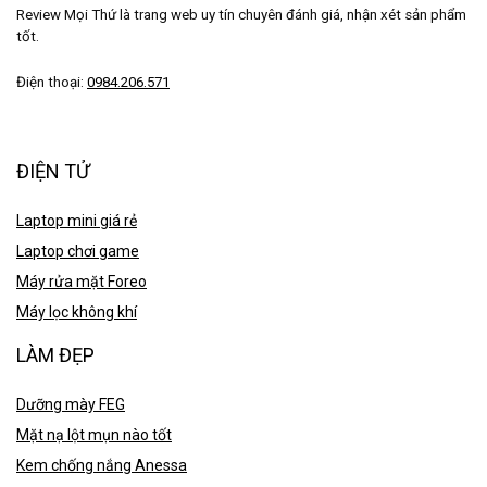
Review Mọi Thứ là trang web uy tín chuyên đánh giá, nhận xét sản phẩm
tốt.
Điện thoại:
0984.206.571
ĐIỆN TỬ
Laptop mini giá rẻ
Laptop chơi game
Máy rửa mặt Foreo
Máy lọc không khí
LÀM ĐẸP
Dưỡng mày FEG
Mặt nạ lột mụn nào tốt
Kem chống nắng Anessa