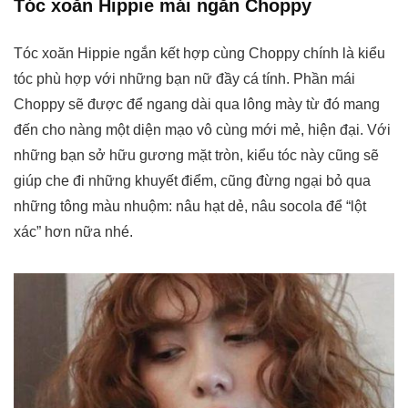
Tóc xoăn Hippie mái ngắn Choppy
Tóc xoăn Hippie ngắn kết hợp cùng Choppy chính là kiểu
tóc phù hợp với những bạn nữ đầy cá tính. Phần mái
Choppy sẽ được để ngang dài qua lông mày từ đó mang
đến cho nàng một diện mạo vô cùng mới mẻ, hiện đại. Với
những bạn sở hữu gương mặt tròn, kiểu tóc này cũng sẽ
giúp che đi những khuyết điểm, cũng đừng ngại bỏ qua
những tông màu nhuộm: nâu hạt dẻ, nâu socola để “lột
xác” hơn nữa nhé.