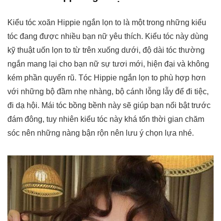
Kiểu tóc xoăn Hippie ngắn lọn to là một trong những kiểu
tóc đang được nhiều bạn nữ yêu thích. Kiểu tóc này dùng
kỹ thuật uốn lọn to từ trên xuống dưới, độ dài tóc thường
ngắn mang lại cho bạn nữ sự tươi mới, hiện đại và không
kém phần quyến rũ. Tóc Hippie ngắn lọn to phù hợp hơn
với những bộ đầm nhẹ nhàng, bộ cánh lỗng lẫy để đi tiệc,
đi dạ hội. Mái tóc bồng bềnh này sẽ giúp bạn nổi bật trước
đám đông, tuy nhiên kiểu tóc này khá tốn thời gian chăm
sóc nên những nàng bận rộn nên lưu ý chọn lựa nhé.