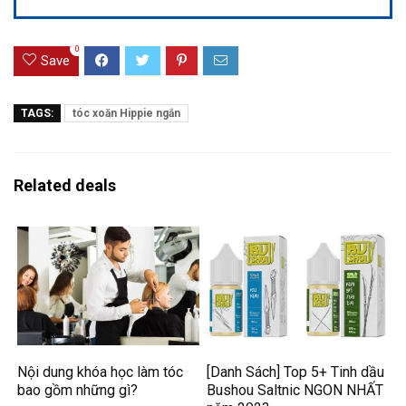
0
Save
TAGS:
tóc xoăn Hippie ngắn
Related deals
Nội dung khóa học làm tóc
[Danh Sách] Top 5+ Tinh dầu
bao gồm những gì?
Bushou Saltnic NGON NHẤT