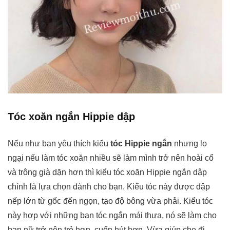
Tóc xoăn ngắn Hippie dập
Nếu như bạn yêu thích kiểu
tóc Hippie ngắn
nhưng lo
ngại nếu làm tóc xoăn nhiều sẽ làm mình trở nên hoài cổ
và trông già dặn hơn thì kiểu tóc xoăn Hippie ngắn dập
chính là lựa chọn dành cho bạn. Kiểu tóc này được dập
nếp lớn từ gốc đến ngọn, tạo độ bông vừa phải. Kiểu tóc
này hợp với những bạn tóc ngắn mái thưa, nó sẽ làm cho
bạn nữ trở nên trẻ hơn, cuốn hút hơn. Vừa giúp che đi