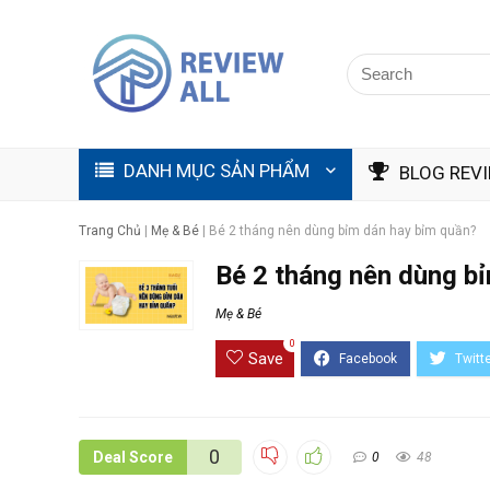
DANH MỤC SẢN PHẨM
BLOG REV
Trang Chủ
|
Mẹ & Bé
|
Bé 2 tháng nên dùng bỉm dán hay bỉm quần?
Bé 2 tháng nên dùng b
Mẹ & Bé
0
Save
0
Deal Score
0
48