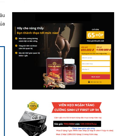
đầu
của