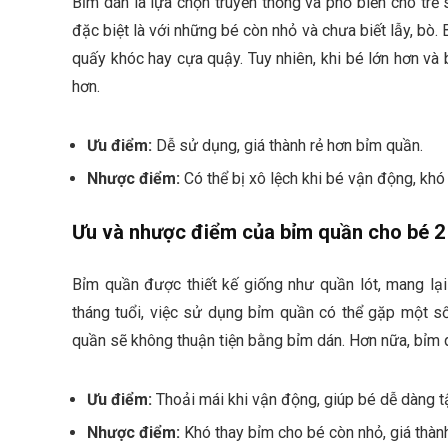
Bỉm dán là lựa chọn truyền thống và phổ biến cho trẻ 
đặc biệt là với những bé còn nhỏ và chưa biết lẫy, bò
quấy khóc hay cựa quậy. Tuy nhiên, khi bé lớn hơn và 
hơn.
Ưu điểm:
Dễ sử dụng, giá thành rẻ hơn bỉm quần.
Nhược điểm:
Có thể bị xô lệch khi bé vận động, khó 
Ưu và nhược điểm của bỉm quần cho bé 2 
Bỉm quần được thiết kế giống như quần lót, mang lại 
tháng tuổi, việc sử dụng bỉm quần có thể gặp một s
quần sẽ không thuận tiện bằng bỉm dán. Hơn nữa, bỉm 
Ưu điểm:
Thoải mái khi vận động, giúp bé dễ dàng tậ
Nhược điểm:
Khó thay bỉm cho bé còn nhỏ, giá thàn