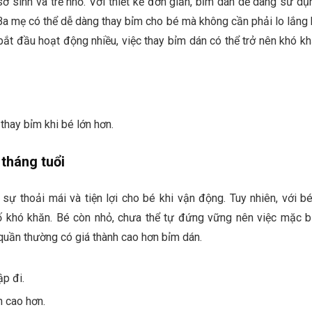
sơ sinh và trẻ nhỏ. Với thiết kế đơn giản, bỉm dán dễ dàng sử dụ
. Ba mẹ có thể dễ dàng thay bỉm cho bé mà không cần phải lo lắng
bắt đầu hoạt động nhiều, việc thay bỉm dán có thể trở nên khó k
thay bỉm khi bé lớn hơn.
tháng tuổi
sự thoải mái và tiện lợi cho bé khi vận động. Tuy nhiên, với b
ố khó khăn. Bé còn nhỏ, chưa thể tự đứng vững nên việc mặc 
quần thường có giá thành cao hơn bỉm dán.
p đi.
h cao hơn.