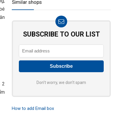
ng,
Similar shops
 bé
hăn
SUBSCRIBE TO OUR LIST
Don't worry, we don't spam
é 2
bỉm
How to add Email box