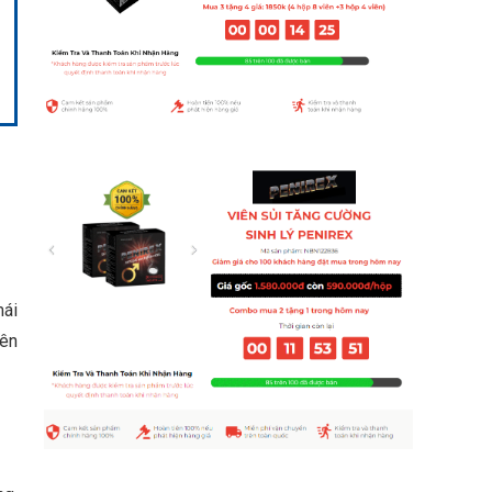
mái
nên