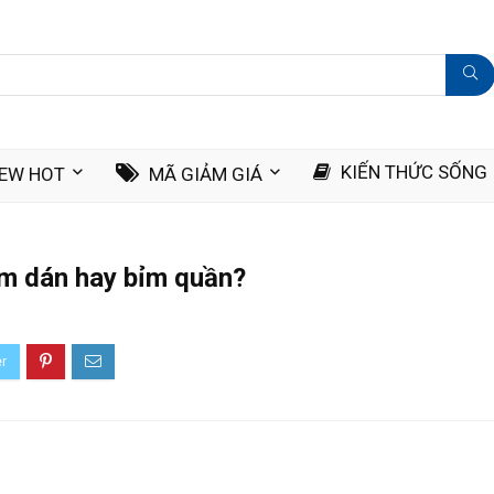
KIẾN THỨC SỐNG
IEW HOT
MÃ GIẢM GIÁ
ỉm dán hay bỉm quần?