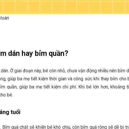
 toàn
bỉm dán hay bỉm quần?
 dán. Ở giai đoạn này, bé còn nhỏ, chưa vận động nhiều nên bỉm 
g, giúp ba mẹ tiết kiệm thời gian và công sức khi thay bỉm cho 
ỉm quần, giúp ba mẹ tiết kiệm chi phí. Khi bé lớn hơn, khoảng 
cho bé.
áng tuổi
 Bỉm quá chật sẽ khiến bé khó chịu, còn bỉm quá rộng sẽ dễ bị tr