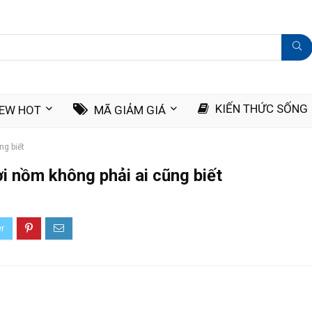
KIẾN THỨC SỐNG
IEW HOT
MÃ GIẢM GIÁ
ng biết
i nồm không phải ai cũng biết