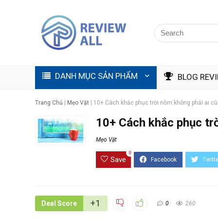
DANH MỤC SẢN PHẨM
BLOG REV
Trang Chủ
|
Mẹo Vặt
|
10+ Cách khắc phục trời nồm không phải ai cũ
10+ Cách khắc phục trờ
Mẹo Vặt
0
Save
+1
Deal Score
0
260