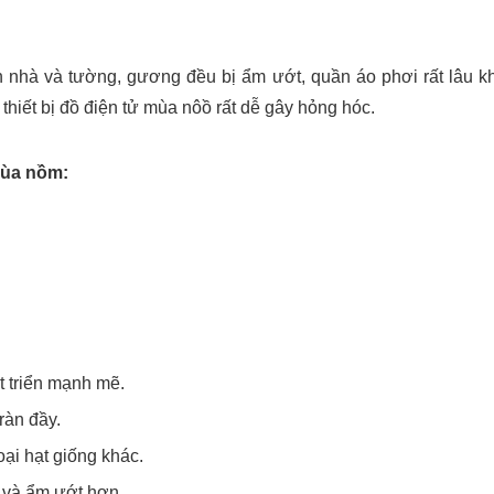
n nhà và tường, gương đều bị ẩm ướt, quần áo phơi rất lâu k
thiết bị đồ điện tử mùa nôồ rất dễ gây hỏng hóc.
mùa nồm:
t triển mạnh mẽ.
ràn đầy.
oại hạt giống khác.
 và ẩm ướt hơn.