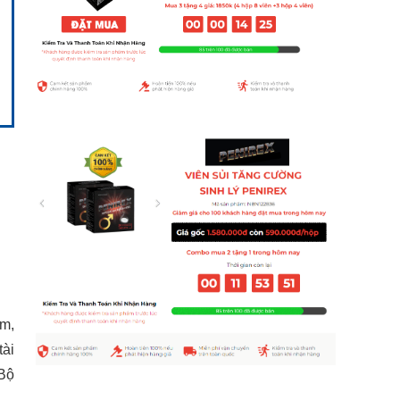
ồm,
tài
 Bộ