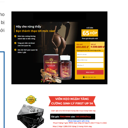
cho
 bị
ưới