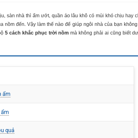
ịu, sàn nhà thì ẩm ướt, quần áo lâu khô có mùi khó chịu hay 
ùa nồm đến. Vậy làm thế nào để giúp ngôi nhà của bạn không
bộ
5 cách khắc phục trời nồm
mà không phải ai cũng biết d
m ẩm
m ẩm
ệu quả