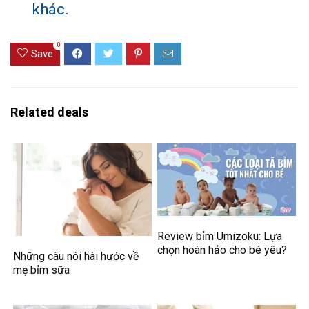
khác.
0
Save
Related deals
Review bỉm Umizoku: Lựa
chọn hoàn hảo cho bé yêu?
Những câu nói hài hước về
mẹ bỉm sữa