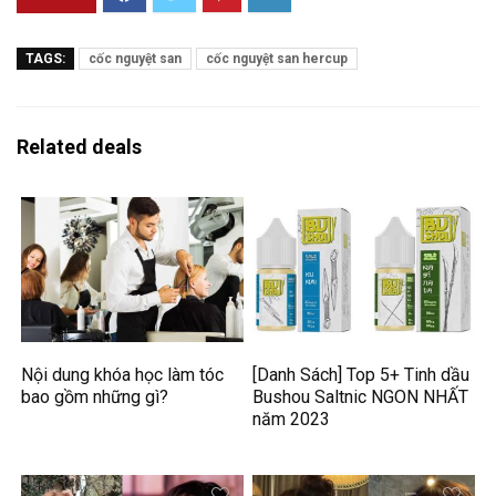
TAGS:
cốc nguyệt san
cốc nguyệt san hercup
Related deals
Nội dung khóa học làm tóc
[Danh Sách] Top 5+ Tinh dầu
bao gồm những gì?
Bushou Saltnic NGON NHẤT
năm 2023