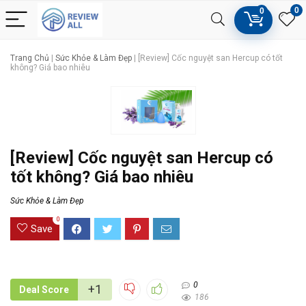
0
0
Trang Chủ
|
Sức Khỏe & Làm Đẹp
|
[Review] Cốc nguyệt san Hercup có tốt
không? Giá bao nhiêu
[Review] Cốc nguyệt san Hercup có
tốt không? Giá bao nhiêu
Sức Khỏe & Làm Đẹp
0
Save
0
+1
Deal Score
186