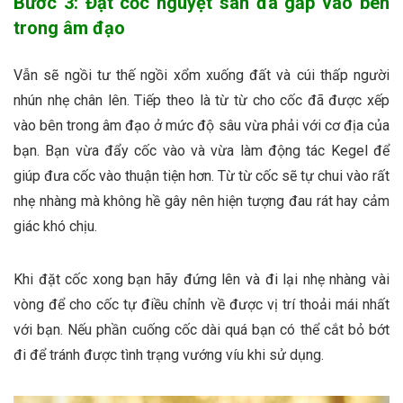
Bước 3: Đặt cốc nguyệt san đã gấp vào bên
trong âm đạo
Vẫn sẽ ngồi tư thế ngồi xổm xuống đất và cúi thấp người
nhún nhẹ chân lên. Tiếp theo là từ từ cho cốc đã được xếp
vào bên trong âm đạo ở mức độ sâu vừa phải với cơ địa của
bạn. Bạn vừa đẩy cốc vào và vừa làm động tác Kegel để
giúp đưa cốc vào thuận tiện hơn. Từ từ cốc sẽ tự chui vào rất
nhẹ nhàng mà không hề gây nên hiện tượng đau rát hay cảm
giác khó chịu.
Khi đặt cốc xong bạn hãy đứng lên và đi lại nhẹ nhàng vài
vòng để cho cốc tự điều chỉnh về được vị trí thoải mái nhất
với bạn. Nếu phần cuống cốc dài quá bạn có thể cắt bỏ bớt
đi để tránh được tình trạng vướng víu khi sử dụng.