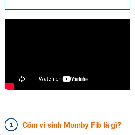
Cốm vi sinh Momby Fib là gì?