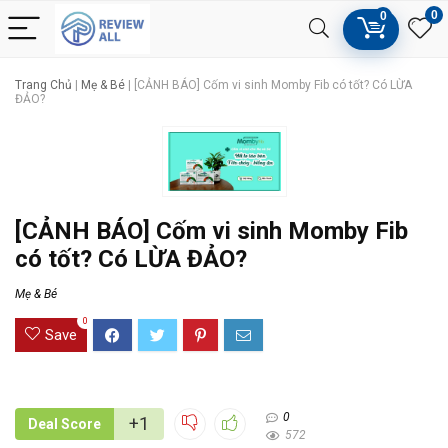
0
0
Trang Chủ
|
Mẹ & Bé
|
[CẢNH BÁO] Cốm vi sinh Momby Fib có tốt? Có LỪA
ĐẢO?
[CẢNH BÁO] Cốm vi sinh Momby Fib
có tốt? Có LỪA ĐẢO?
Mẹ & Bé
0
Save
0
+1
Deal Score
572