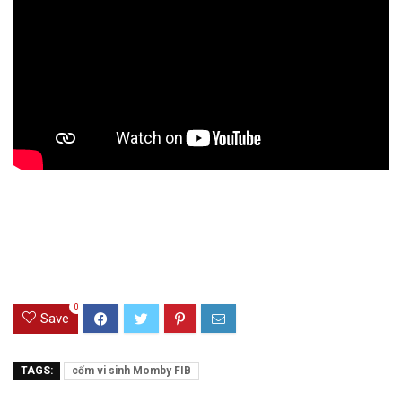
0
Save
TAGS:
cốm vi sinh Momby FIB