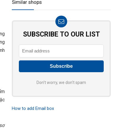
Similar shops
SUBSCRIBE TO OUR LIST
òng
ông
ảnh
Don't worry, we don't spam
bỉm
oặc
How to add Email box
sơ