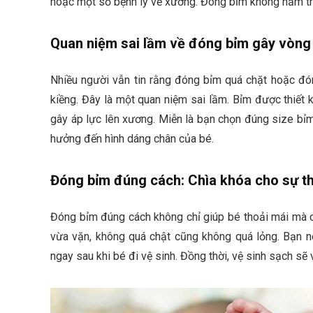
hoặc một số bệnh lý về xương. Đóng bỉm không nằm t
Quan niệm sai lầm về đóng bỉm gây vòng
Nhiều người vẫn tin rằng đóng bỉm quá chặt hoặc đón
kiềng. Đây là một quan niệm sai lầm. Bỉm được thiết
gây áp lực lên xương. Miễn là bạn chọn đúng size bỉ
hưởng đến hình dáng chân của bé.
Đóng bỉm đúng cách: Chìa khóa cho sự th
Đóng bỉm đúng cách không chỉ giúp bé thoải mái mà 
vừa vặn, không quá chật cũng không quá lỏng. Bạn n
ngay sau khi bé đi vệ sinh. Đồng thời, vệ sinh sạch sẽ 