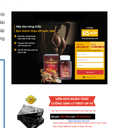
ười
Bài
iúp
ũng