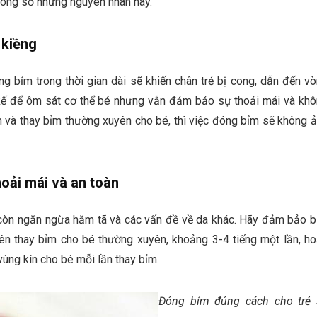
rong số những nguyên nhân này.
 kiềng
g bỉm trong thời gian dài sẽ khiến chân trẻ bị cong, dẫn đến v
 kế để ôm sát cơ thể bé nhưng vẫn đảm bảo sự thoải mái và kh
m và thay bỉm thường xuyên cho bé, thì việc đóng bỉm sẽ không 
oải mái và an toàn
còn ngăn ngừa hăm tã và các vấn đề về da khác. Hãy đảm bảo 
ên thay bỉm cho bé thường xuyên, khoảng 3-4 tiếng một lần, h
vùng kín cho bé mỗi lần thay bỉm.
Đóng bỉm đúng cách cho trẻ 