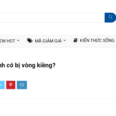
KIẾN THỨC SỐNG
IEW HOT
MÃ GIẢM GIÁ
nh có bị vòng kiềng?