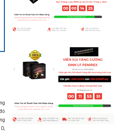
ơng
 đó
ởng
 D,