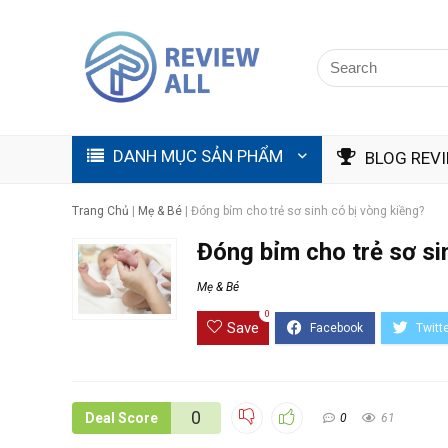
DANH MỤC SẢN PHẨM
BLOG REV
Trang Chủ
|
Mẹ & Bé
|
Đóng bỉm cho trẻ sơ sinh có bị vòng kiềng?
Đóng bỉm cho trẻ sơ si
Mẹ & Bé
0
Save
0
Deal Score
0
61