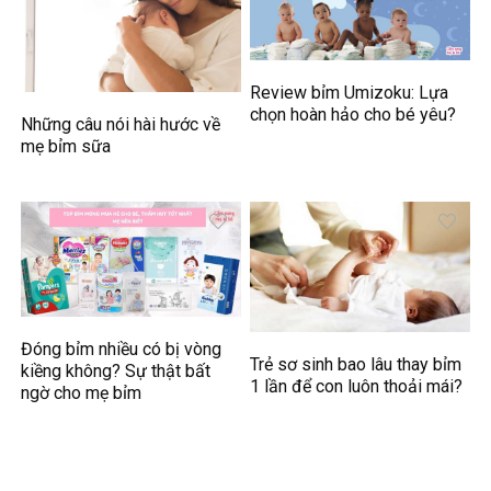
Review bỉm Umizoku: Lựa
chọn hoàn hảo cho bé yêu?
Những câu nói hài hước về
mẹ bỉm sữa
Đóng bỉm nhiều có bị vòng
Trẻ sơ sinh bao lâu thay bỉm
kiềng không? Sự thật bất
1 lần để con luôn thoải mái?
ngờ cho mẹ bỉm