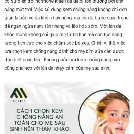
có sự biến đổi hormone khiến da dễ bị tổn thương bởi ánh
nắng mặt trời. Việc sử dụng kem chống nắng không chỉ đơn
giản là bảo vệ da khỏi cháy nắng, mà còn là bước quan trọng
để ngăn ngừa nám, tàn nhang và lão hóa sớm. Một làn da
khỏe mạnh không chỉ giúp mẹ tự tin hơn mà còn tạo năng
lượng tích cực cho việc chăm sóc bé yêu. Chính vì thế, việc
lựa chọn kem chống nắng dành cho mẹ bỉm sữa cần được
đặc biệt quan tâm. Không phải loại kem chống nắng nào
cũng phù hợp với làn da nhạy cảm của mẹ sau sinh.