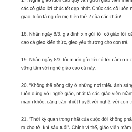
17. Nghề giáo luôn cao quý và người giáo viên mầm n
các cô giáo lời chúc tốt đẹp nhất. Chúc các cô luôn
giao, luôn là người mẹ hiền thứ 2 của các cháu!
18. Nhân ngày 8/3, gia đình xin gửi tới cô giáo lời
cao cả gieo kiến thức, gieo yêu thương cho con trẻ.
19. Nhân ngày 8/3, tôi muốn gửi tới cô lời cảm ơn c
vững tâm với nghề giáo cao cả này.
20. “Không thể trồng cây ở những nơi thiếu ánh sáng,
luôn đúng với nghề giáo, nhất là các giáo viên mầm 
mạnh khỏe, căng tràn nhiệt huyết với nghề, với con tr
21. “Thời kỳ quan trọng nhất của cuộc đời không phải l
ra cho tới khi sáu tuổi”. Chính vì thế, giáo viên mầ