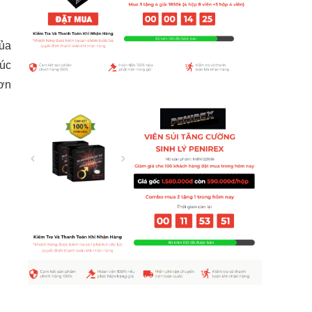
của
húc
hơn