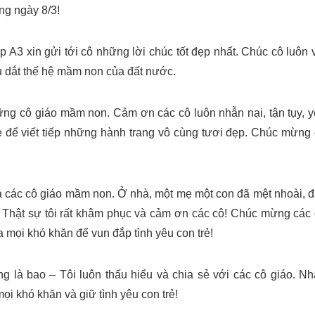
ng ngày 8/3!
A3 xin gửi tới cô những lời chúc tốt đẹp nhất. Chúc cô luôn 
u dắt thế hệ mầm non của đất nước.
ng cô giáo mầm non. Cảm ơn các cô luôn nhẫn nại, tận tụy, 
 để viết tiếp những hành trang vô cùng tươi đẹp. Chúc mừng
ủa các cô giáo mầm non. Ở nhà, một mẹ một con đã mệt nhoài, 
. Thật sự tôi rất khâm phục và cảm ơn các cô! Chúc mừng các
 mọi khó khăn để vun đắp tình yêu con trẻ!
ng là bao – Tôi luôn thấu hiểu và chia sẻ với các cô giáo. N
ọi khó khăn và giữ tình yêu con trẻ!