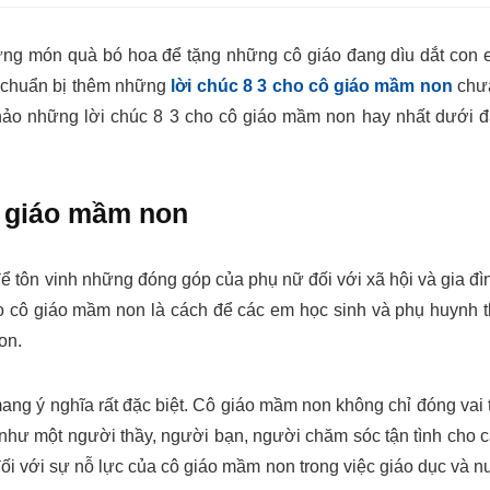
ững món quà bó hoa để tặng những cô giáo đang dìu dắt con
ã chuẩn bị thêm những
lời chúc 8 3 cho cô giáo mầm non
chư
hảo những lời chúc 8 3 cho cô giáo mầm non hay nhất dưới 
ô giáo mầm non
ể tôn vinh những đóng góp của phụ nữ đối với xã hội và gia đì
o cô giáo mầm non là cách để các em học sinh và phụ huynh 
on.
ng ý nghĩa rất đặc biệt. Cô giáo mầm non không chỉ đóng vai 
 như một người thầy, người bạn, người chăm sóc tận tình cho 
i với sự nỗ lực của cô giáo mầm non trong việc giáo dục và n