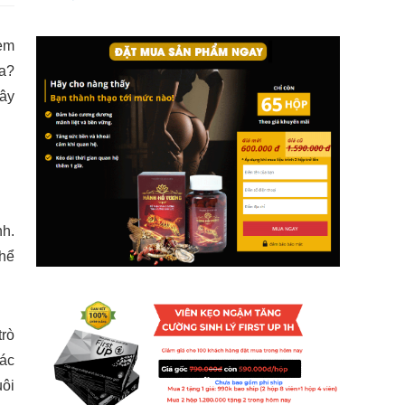
 em
a?
đây
nh.
thể
trò
các
uôi