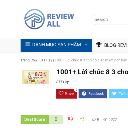
DANH MỤC SẢN PHẨM
BLOG REV
Trang Chủ
|
STT Hay
|
1001+ Lời chúc 8 3 cho cô giáo mầm non hay 
1001+ Lời chúc 8 3 ch
STT Hay
0
Save
0
Deal Score
0
1023