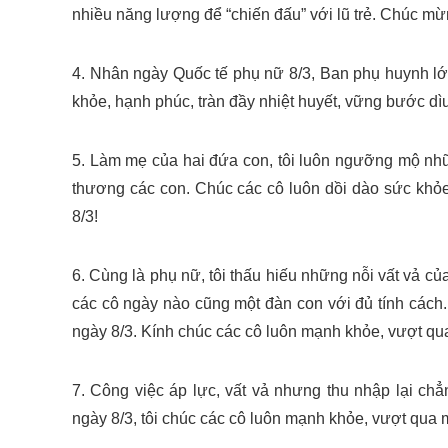
nhiều năng lượng để “chiến đấu” với lũ trẻ. Chúc mừ
4. Nhân ngày Quốc tế phụ nữ 8/3, Ban phụ huynh lớp 
khỏe, hạnh phúc, tràn đầy nhiệt huyết, vững bước dì
5. Làm mẹ của hai đứa con, tôi luôn ngưỡng mộ nhữ
thương các con. Chúc các cô luôn dồi dào sức khỏe
8/3!
6. Cùng là phụ nữ, tôi thấu hiếu những nỗi vất vả c
các cô ngày nào cũng một đàn con với đủ tính cách
ngày 8/3. Kính chúc các cô luôn mạnh khỏe, vượt qua
7. Công việc áp lực, vất vả nhưng thu nhập lại chẳ
ngày 8/3, tôi chúc các cô luôn mạnh khỏe, vượt qua m