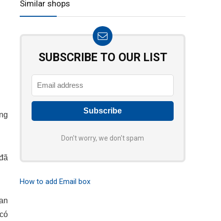
Similar shops
SUBSCRIBE TO OUR LIST
ông
Don't worry, we don't spam
 đã
How to add Email box
uan
 có