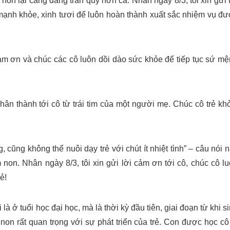
on lại càng đáng trân quý hơn cả. Nhân ngày 8/3, tôi xin gửi 
 mạnh khỏe, xinh tươi để luôn hoàn thành xuất sắc nhiệm vụ đ
 cảm ơn và chúc các cô luôn dồi dào sức khỏe để tiếp tục sứ m
hân thành tới cô từ trái tim của một người mẹ. Chúc cô trẻ kh
 cũng không thể nuôi dạy trẻ với chút ít nhiệt tình” – câu nói 
non. Nhân ngày 8/3, tôi xin gửi lời cảm ơn tới cô, chúc cô l
ẻ!
à ở tuổi học đại học, mà là thời kỳ đầu tiên, giai đoạn từ khi s
m non rất quan trọng với sự phát triển của trẻ. Con được học cô