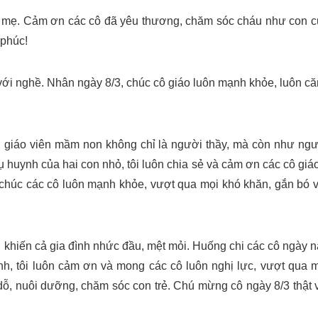
bố mẹ. Cảm ơn các cô đã yêu thương, chăm sóc cháu như con 
 phúc!
ó với nghề. Nhân ngày 8/3, chúc cô giáo luôn mạnh khỏe, luôn c
 tối, giáo viên mầm non không chỉ là người thầy, mà còn như ng
ụ huynh của hai con nhỏ, tôi luôn chia sẻ và cảm ơn các cô giá
 chúc các cô luôn mạnh khỏe, vượt qua mọi khó khăn, gắn bó 
 khiến cả gia đình nhức đầu, mệt mỏi. Huống chi các cô ngày 
nh, tôi luôn cảm ơn và mong các cô luôn nghị lực, vượt qua 
dỗ, nuôi dưỡng, chăm sóc con trẻ. Chú mừng cô ngày 8/3 thật 