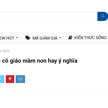
KIẾN THỨC SỐNG
IEW HOT
MÃ GIẢM GIÁ
ý nghĩa
o cô giáo mầm non hay ý nghĩa