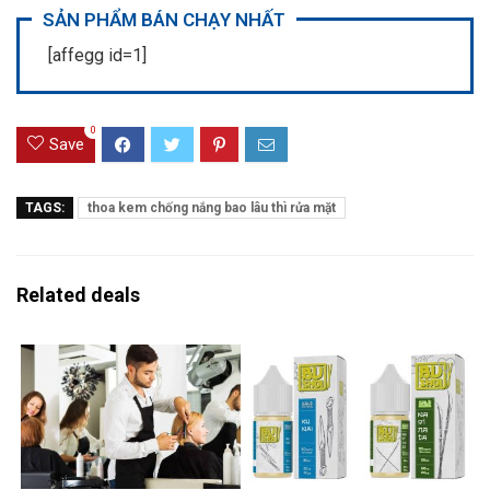
SẢN PHẨM BÁN CHẠY NHẤT
[affegg id=1]
0
Save
TAGS:
thoa kem chống nắng bao lâu thì rửa mặt
Related deals