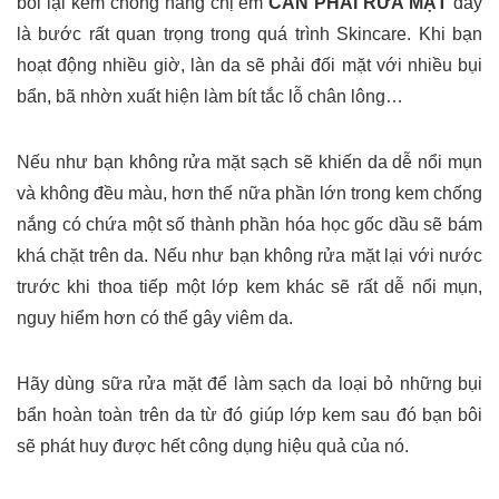
bôi lại kem chống nắng chị em
CẦN PHẢI RỬA MẶT
đây
là bước rất quan trọng trong quá trình Skincare. Khi bạn
hoạt động nhiều giờ, làn da sẽ phải đối mặt với nhiều bụi
bẩn, bã nhờn xuất hiện làm bít tắc lỗ chân lông…
Nếu như bạn không rửa mặt sạch sẽ khiến da dễ nổi mụn
và không đều màu, hơn thế nữa phần lớn trong kem chống
nắng có chứa một số thành phần hóa học gốc dầu sẽ bám
khá chặt trên da. Nếu như bạn không rửa mặt lại với nước
trước khi thoa tiếp một lớp kem khác sẽ rất dễ nổi mụn,
nguy hiểm hơn có thể gây viêm da.
Hãy dùng sữa rửa mặt để làm sạch da loại bỏ những bụi
bẩn hoàn toàn trên da từ đó giúp lớp kem sau đó bạn bôi
sẽ phát huy được hết công dụng hiệu quả của nó.