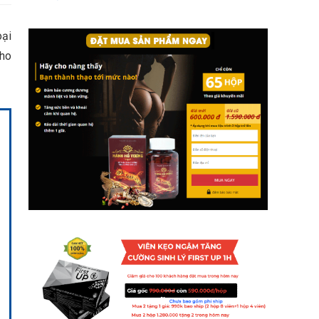
oại
cho