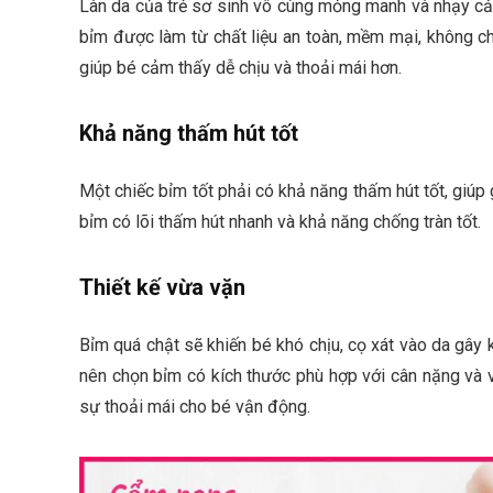
Làn da của trẻ sơ sinh vô cùng mỏng manh và nhạy cảm
bỉm được làm từ chất liệu an toàn, mềm mại, không 
giúp bé cảm thấy dễ chịu và thoải mái hơn.
Khả năng thấm hút tốt
Một chiếc bỉm tốt phải có khả năng thấm hút tốt, giúp 
bỉm có lõi thấm hút nhanh và khả năng chống tràn tốt.
Thiết kế vừa vặn
Bỉm quá chật sẽ khiến bé khó chịu, cọ xát vào da gây k
nên chọn bỉm có kích thước phù hợp với cân nặng và 
sự thoải mái cho bé vận động.