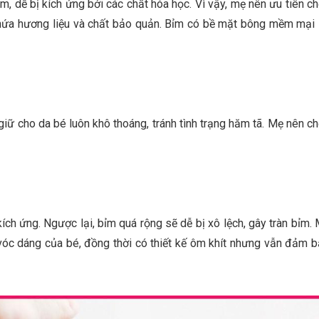
, dễ bị kích ứng bởi các chất hóa học. Vì vậy, mẹ nên ưu tiên c
chứa hương liệu và chất bảo quản. Bỉm có bề mặt bông mềm mại
giữ cho da bé luôn khô thoáng, tránh tình trạng hăm tã. Mẹ nên c
ích ứng. Ngược lại, bỉm quá rộng sẽ dễ bị xô lệch, gây tràn bỉm.
vóc dáng của bé, đồng thời có thiết kế ôm khít nhưng vẫn đảm 