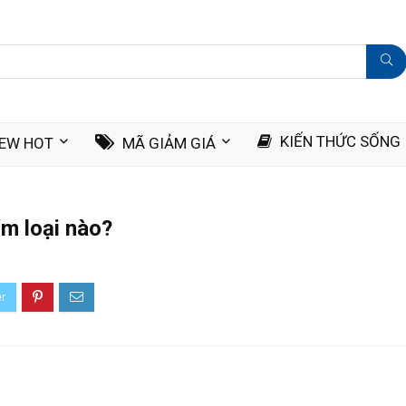
KIẾN THỨC SỐNG
IEW HOT
MÃ GIẢM GIÁ
ỉm loại nào?