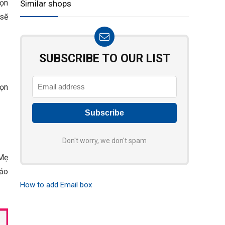
họn
Similar shops
 sẽ
SUBSCRIBE TO OUR LIST
họn
Don't worry, we don't spam
 Mẹ
bảo
How to add Email box