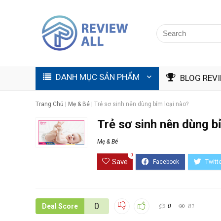
DANH MỤC SẢN PHẨM
BLOG REV
Trang Chủ
|
Mẹ & Bé
|
Trẻ sơ sinh nên dùng bỉm loại nào?
Trẻ sơ sinh nên dùng b
Mẹ & Bé
0
Save
0
Deal Score
0
81