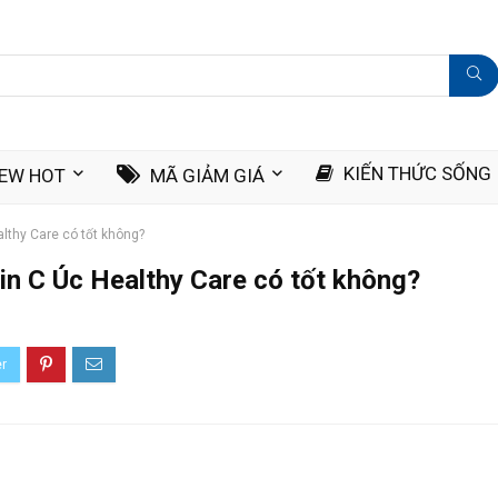
KIẾN THỨC SỐNG
IEW HOT
MÃ GIẢM GIÁ
lthy Care có tốt không?
in C Úc Healthy Care có tốt không?