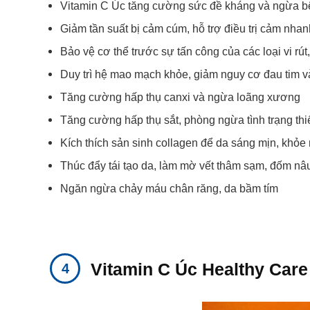
Vitamin C Úc tăng cường sức đề kháng và ngừa bệ
Giảm tần suất bị cảm cúm, hỗ trợ điều trị cảm nha
Bảo vệ cơ thể trước sự tấn công của các loại vi rút
Duy trì hệ mao mạch khỏe, giảm nguy cơ đau tim v
Tăng cường hấp thụ canxi và ngừa loãng xương
Tăng cường hấp thụ sắt, phòng ngừa tình trạng th
Kích thích sản sinh collagen để da sáng mịn, khỏe
Thúc đẩy tái tạo da, làm mờ vết thâm sạm, đốm nâ
Ngăn ngừa chảy máu chân răng, da bầm tím
Vitamin C Úc Healthy Care