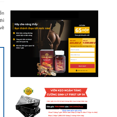
iễn
thì
 về