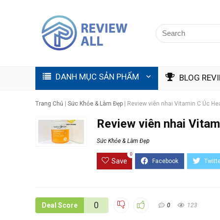
DANH MỤC SẢN PHẨM
BLOG REV
Trang Chủ
|
Sức Khỏe & Làm Đẹp
|
Review viên nhai Vitamin C Úc Hea
Review viên nhai Vitam
Sức Khỏe & Làm Đẹp
0
Save
0
Deal Score
0
123