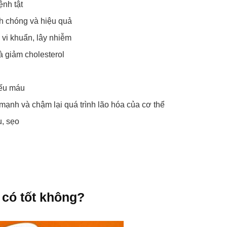
nh tật
nh chóng và hiệu quả
, vi khuẩn, lây nhiễm
à giảm cholesterol
iếu máu
 mạnh và chậm lại quá trình lão hóa của cơ thể
u, sẹo
 có tốt không?