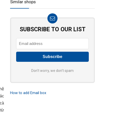
Similar shops
SUBSCRIBE TO OUR LIST
Don't worry, we don't spam
 hệ
How to add Email box
tác
 cà
 từ