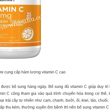
re cung cấp hàm lượng vitamin C cao
 được bổ sung hàng ngày. Bổ sung đủ vitamin C giúp duy trì
in C cũng tham gia vào quá trình chuyển hóa trong cơ thể, 
ại trái cây tự nhiên như cam, chanh, bưởi, ổi, kiwi, táo, chuối,
 hấp thu kém, thường xuyên ốm bệnh thì nên bổ sung vitamin C