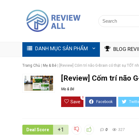
DANH MỤC SẢN PHẨM
BLOG REV
Trang Chủ
|
Mẹ & Bé
|
[Review] Cốm trí não G-Brain có thật sự TỐT nh
[Review] Cốm trí não G
Mẹ & Bé
0
Save
+1
Deal Score
0
327