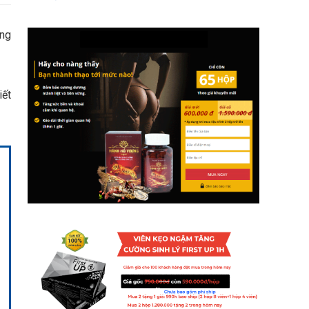
ững
iết