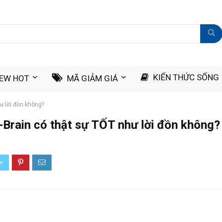
KIẾN THỨC SỐNG
IEW HOT
MÃ GIẢM GIÁ
ư lời đồn không?
-Brain có thật sự TỐT như lời đồn không?