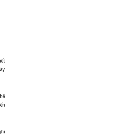
iết
này
thể
iển
ghi