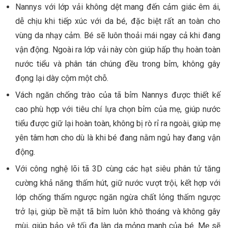
Nannys với lớp vải không dệt mang đến cảm giác êm ái,
dễ chịu khi tiếp xúc với da bé, đặc biệt rất an toàn cho
vùng da nhạy cảm. Bé sẽ luôn thoải mái ngay cả khi đang
vận động. Ngoài ra lớp vải này còn giúp hấp thụ hoàn toàn
nước tiểu và phân tán chúng đều trong bỉm, không gây
đọng lại dày cộm một chỗ.
Vách ngăn chống trào của tã bỉm Nannys được thiết kế
cao phù hợp với tiêu chí lựa chọn bỉm của mẹ, giúp nước
tiểu được giữ lại hoàn toàn, không bị rò rỉ ra ngoài, giúp mẹ
yên tâm hơn cho dù là khi bé đang nằm ngủ hay đang vận
động.
Với công nghệ lõi tã 3D cùng các hạt siêu phân tử tăng
cường khả năng thấm hút, giữ nước vượt trội, kết hợp với
lớp chống thấm ngược ngăn ngừa chất lỏng thấm ngược
trở lại, giúp bề mặt tã bỉm luôn khô thoáng và không gây
mùi, giúp bảo vệ tối đa làn da mỏng manh của bé. Mẹ sẽ