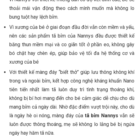
thoải mái vận động theo cách mình muốn mà không lo
bung tuột hay lệch bỉm.
Vì xương của bé ở giai đoạn đầu đời vẫn còn mềm và yếu,
nên các sản phẩm tã bỉm của Nannys đều được thiết kế
băng thun mềm mại và co giãn tốt ở phần eo, không gây
bó chặt hay chèn ép, giúp bảo vệ tối đa hệ thống cơ và
xương của bé
Với thiết kế màng đáy “biết thở” giúp lưu thông không khí
trong và ngoài bỉm, kết hợp công nghệ kháng khuẩn Nano
tiên tiến nhất làm tã luôn duy trì tình trạng thoáng khí,
không bị bí hơi mang đến cho bé cảm giác dễ chịu cho dù
mang bỉm cả ngày dài. Nhờ đặc điểm vượt trội này, cho dù
là ngày hè oi nóng, màng đáy của
tã bỉm Nannys
vẫn sẽ
luôn được thông thoáng, mẹ sẽ không lo lắng bé bị ngứa
ngáy hay hăm tã nữa.