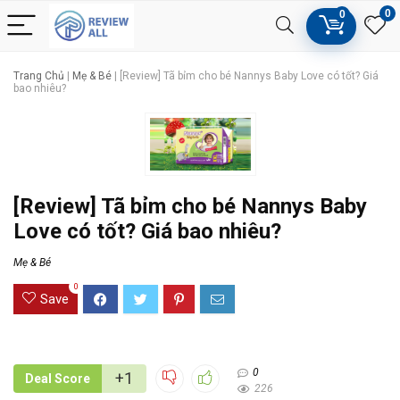
0
0
Trang Chủ
|
Mẹ & Bé
|
[Review] Tã bỉm cho bé Nannys Baby Love có tốt? Giá
bao nhiêu?
[Review] Tã bỉm cho bé Nannys Baby
Love có tốt? Giá bao nhiêu?
Mẹ & Bé
0
Save
0
+1
Deal Score
226