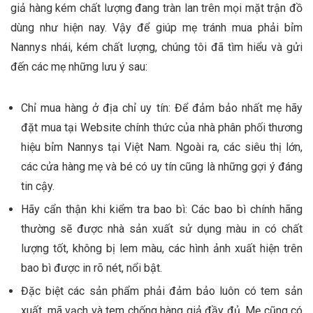
giả hàng kém chất lượng đang tràn lan trên mọi mặt trận đồ
dùng như hiện nay. Vậy để giúp mẹ tránh mua phải bỉm
Nannys nhái, kém chất lượng, chúng tôi đã tìm hiểu và gửi
đến các mẹ những lưu ý sau:
Chỉ mua hàng ở địa chỉ uy tín: Để đảm bảo nhất mẹ hãy
đặt mua tại Website chính thức của nhà phân phối thương
hiệu bỉm Nannys tại Việt Nam. Ngoài ra, các siêu thị lớn,
các cửa hàng mẹ và bé có uy tín cũng là những gợi ý đáng
tin cậy.
Hãy cẩn thận khi kiểm tra bao bì: Các bao bì chính hãng
thường sẽ được nhà sản xuất sử dụng màu in có chất
lượng tốt, không bị lem màu, các hình ảnh xuất hiện trên
bao bì được in rõ nét, nổi bật.
Đặc biệt các sản phẩm phải đảm bảo luôn có tem sản
xuất, mã vạch và tem chống hàng giả đầy đủ. Mẹ cũng có