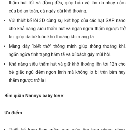
thấm hút tốt và đồng đều, giúp bảo vệ làn da nhạy cảm
của bé an toàn, cả ngày dài khô thoáng.
Với thiết kế lõi 3D cùng sự kết hợp của các hạt SAP nano
cho khả năng siêu thấm hút và ngăn ngừa thấm ngược trở
lại, giúp da bé luôn khô thoáng khi mang tã.
Màng đáy “biết thở” thông minh giúp thông thoáng khí,
ngăn ngừa tình trạng hăm tã và bí bách gây mùi hôi.
Khả năng siêu thấm hút và giữ khô thoáng lên tới 12h cho
bé giấc ngủ đêm ngon lành mà không lo bị tràn bỉm hay
thấm ngược trở lại.
Bỉm quần Nannys baby love:
Ưu điểm:
Thiết kế lưng thun mềm mại giúp ôm trọn phom dáng,