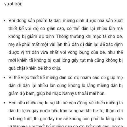
vượt trội:
Với dòng sản phẩm tã dán, miếng dính được nhà sản xuất
thiết kế với độ co giãn cao, có thể dán lại nhiều lần mà
không bị giảm độ dính. Thông thường khi mặc tã cho bé,
mẹ sẽ phải mất một vài lần thử dán đi dán lại để xác định
được vị trí dán vừa nhất với vòng bụng của bé, như thế
mới khiến tã không bị quá lỏng gây tụt mà cũng không bị
quá chật khiến bé khó chịu.
Vì thế việc thiết kế miếng dán có độ nhám cao sẽ giúp mẹ
dán đi dán lại nhiều lần cũng không lo lắng miếng dán bị
giảm độ bám, giúp bé mặc Nannys thoải mái hơn.
Hơn nữa nhiều mẹ lo sợ khi bé vận động sẽ khiến miếng tã
dán bị lệch gây nước tiểu tràn ra ngoài khi bé tè, thậm chí
là bung tuột, thì giờ đây mẹ sẽ không còn phải lo lắng nữa
vì Nannys với thiết kế miếng dán có độ kết dính cao, bé sẽ