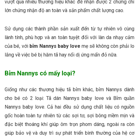
vượt qua nhiều thương hiệu khác để nhận được 2 chứng chỉ
lớn chứng nhận độ an toàn và sản phẩm chất lượng cao.
Sử dụng các thành phần sản xuất đến từ tự nhiên vô cùng
lành tính, phù hợp và an toàn tuyệt đối với làn da nhạy cảm
của bé, với
bỉm Nannys baby love
mẹ sẽ không còn phải lo
lắng về việc bé bị hăm tã hay nổi dị ứng mẩn đỏ nữa.
Bỉm Nannys có mấy loại?
Giống như các thương hiệu tã bỉm khác, bỉm Nannys dành
cho bé có 2 loại: Tã dán Nannys baby love và Bỉm quần
Nannys baby love. Cả hai đều sử dụng chất liệu có nguồn
gốc hoàn toàn tự nhiên từ các sợi tơ, sợi bông mềm mịn và
đặc biệt thoáng khí giúp ôm trọn phom dáng, ngoài ra còn
giúp bảo vệ và duy trì sự phát triển bình thường của hệ cơ