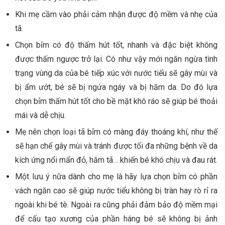
Khi mẹ cầm vào phải cảm nhận được độ mềm và nhẹ của
tã.
Chọn bỉm có độ thấm hút tốt, nhanh và đặc biệt không
được thấm ngược trở lại. Có như vậy mới ngăn ngừa tình
trạng vùng da của bé tiếp xúc với nước tiểu sẽ gây mùi và
bị ẩm ướt, bé sẽ bị ngứa ngáy và bị hăm da. Do đó lựa
chọn bỉm thấm hút tốt cho bề mặt khô ráo sẽ giúp bé thoải
mái và dễ chịu.
Mẹ nên chọn loại tã bỉm có màng đáy thoáng khí, như thế
sẽ hạn chế gây mùi và tránh được tối đa những bệnh về da
kích ứng nổi mẩn đỏ, hăm tã… khiến bé khó chịu và đau rát.
Một lưu ý nữa dành cho mẹ là hãy lựa chọn bỉm có phần
vách ngăn cao sẽ giúp nước tiểu không bị tràn hay rò rỉ ra
ngoài khi bé tè. Ngoài ra cũng phải đảm bảo độ mềm mại
để cấu tạo xương của phần háng bé sẽ không bị ảnh