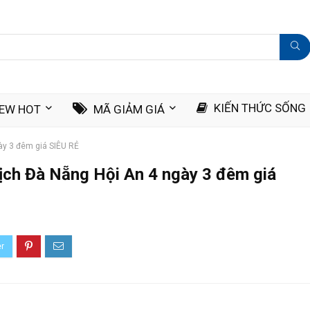
KIẾN THỨC SỐNG
IEW HOT
MÃ GIẢM GIÁ
gày 3 đêm giá SIÊU RẺ
 lịch Đà Nẵng Hội An 4 ngày 3 đêm giá