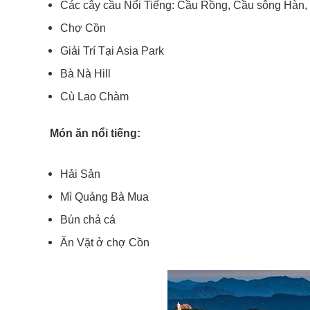
Các cây cầu Nổi Tiếng: Cầu Rồng, Cầu sông Hàn,
Chợ Cồn
Giải Trí Tại Asia Park
Bà Nà Hill
Cù Lao Chàm
Món ăn nổi tiếng:
Hải Sản
Mì Quảng Bà Mua
Bún chả cá
Ăn Vặt ở chợ Cồn