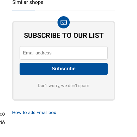
Similar shops
SUBSCRIBE TO OUR LIST
Don't worry, we don't spam
How to add Email box
 có
 đó