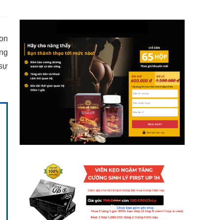
gon
ứng
 sự