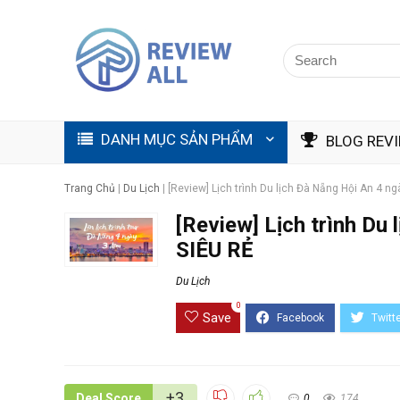
DANH MỤC SẢN PHẨM
BLOG REV
Trang Chủ
|
Du Lịch
|
[Review] Lịch trình Du lịch Đà Nẵng Hội An 4 n
[Review] Lịch trình Du
SIÊU RẺ
Du Lịch
0
Save
+3
Deal Score
0
174