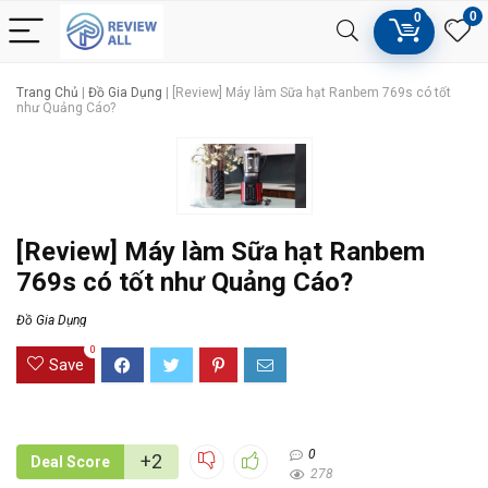
0
0
Trang Chủ
|
Đồ Gia Dụng
|
[Review] Máy làm Sữa hạt Ranbem 769s có tốt
như Quảng Cáo?
[Review] Máy làm Sữa hạt Ranbem
769s có tốt như Quảng Cáo?
Đồ Gia Dụng
0
Save
0
+2
Deal Score
278