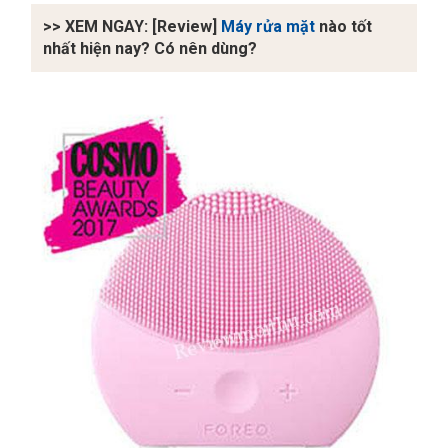
>> XEM NGAY: [Review]
Máy rửa mặt
nào tốt
nhất hiện nay? Có nên dùng?