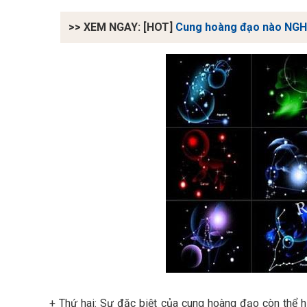
>> XEM NGAY: [HOT]
Cung hoàng đạo nào NGH
+
Thứ hai
: Sự đặc biệt của cung hoàng đạo còn thể h