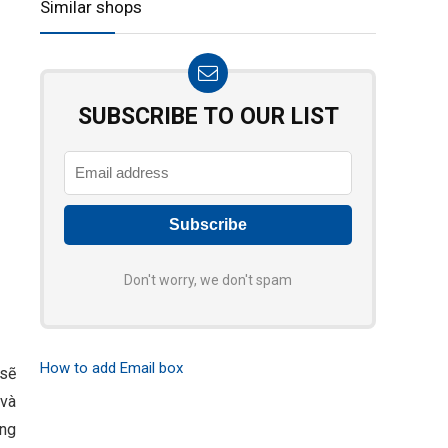
Similar shops
SUBSCRIBE TO OUR LIST
Don't worry, we don't spam
How to add Email box
 sẽ
 và
ơng