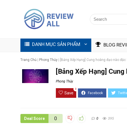
DANH MỤC SẢN PHẨM
BLOG REV
Trang Chủ
|
Phong Thủy
|
[Bảng Xếp Hạng] Cung hoàng đạo nào đặc b
[Bảng Xếp Hạng] Cung h
Phong Thủy
0
Save
0
Deal Score
0
395