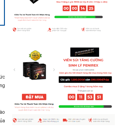
hức
ung
vào
của