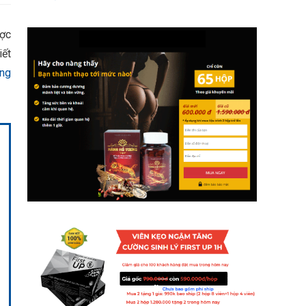
ược
iết
ng