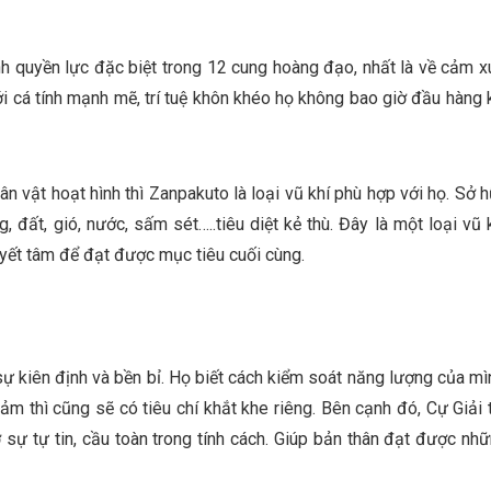
h quyền lực đặc biệt trong 12 cung hoàng đạo, nhất là về cảm x
i cá tính mạnh mẽ, trí tuệ khôn khéo họ không bao giờ đầu hàng 
n vật hoạt hình thì Zanpakuto là loại vũ khí phù hợp với họ. Sở 
, đất, gió, nước, sấm sét…..tiêu diệt kẻ thù. Đây là một loại vũ 
uyết tâm để đạt được mục tiêu cuối cùng.
sự kiên định và bền bỉ. Họ biết cách kiểm soát năng lượng của mì
m thì cũng sẽ có tiêu chí khắt khe riêng. Bên cạnh đó, Cự Giải 
sự tự tin, cầu toàn trong tính cách. Giúp bản thân đạt được nh