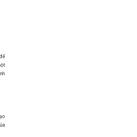
 để
một
ạnh
đạo
của