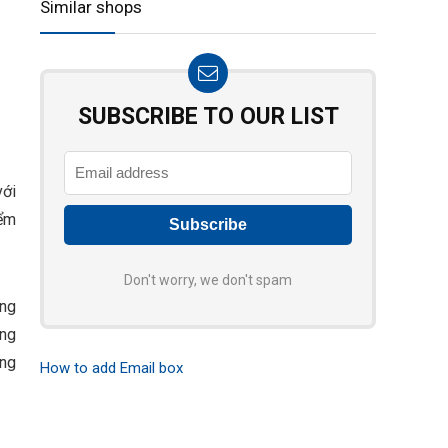
Similar shops
SUBSCRIBE TO OUR LIST
với
iểm
Don't worry, we don't spam
ong
ững
àng
How to add Email box