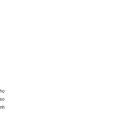
 họ
 so
ình