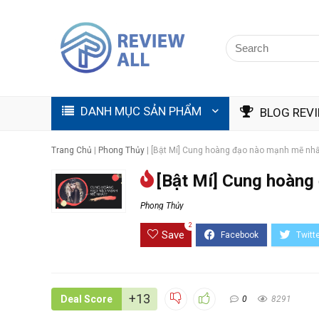
DANH MỤC SẢN PHẨM
BLOG REV
Trang Chủ
|
Phong Thủy
|
[Bật Mí] Cung hoàng đạo nào mạnh mẽ nh
[Bật Mí] Cung hoàng
Phong Thủy
2
Save
+13
Deal Score
0
8291