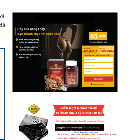
ời.
 đã