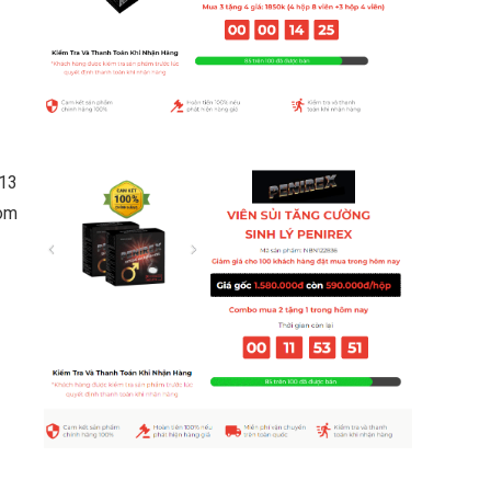
 13
hòm