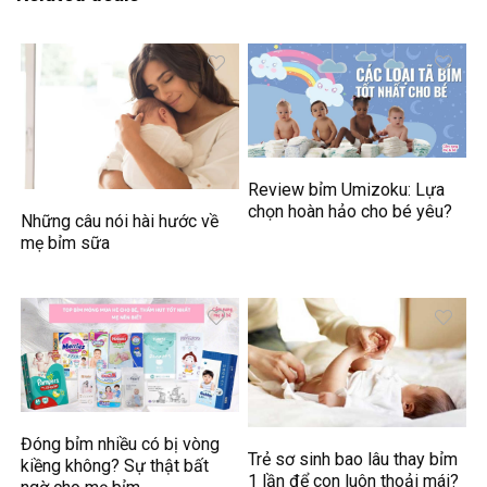
Review bỉm Umizoku: Lựa
chọn hoàn hảo cho bé yêu?
Những câu nói hài hước về
mẹ bỉm sữa
Đóng bỉm nhiều có bị vòng
Trẻ sơ sinh bao lâu thay bỉm
kiềng không? Sự thật bất
1 lần để con luôn thoải mái?