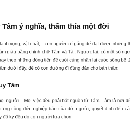
 Tâm ý nghĩa, thấm thía một đời
, danh vọng, vật chất,…con người cố gắng để đạt được những 
làm giàu bằng chính chữ Tâm và Tài. Ngược lại, có một số ng
hạy theo những đồng tiền để cuối cùng nhận lại cuộc sống bế t
Tâm dưới đây, để có con đường đi đúng đắn cho bản thân:
duy Tâm
mọi người – Mọi việc đều phải bắt nguồn từ Tâm. Tâm là nơi đ
 những công đức nghiệp báo của đời người, quyết định đến c
y đố kỵ đều do con người lựa chọn.