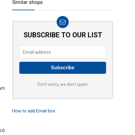
Similar shops
SUBSCRIBE TO OUR LIST
Don't worry, we don't spam
làm
How to add Email box
 có