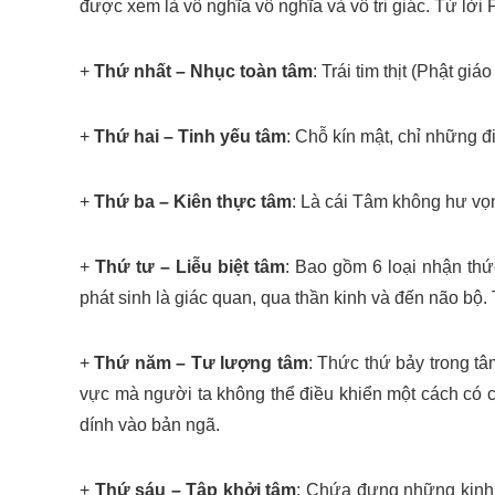
được xem là vô nghĩa vô nghĩa và vô tri giác. Từ lờ
+
Thứ nhất – Nhục toàn tâm
: Trái tim thịt (Phật gi
+
Thứ hai – Tinh yếu tâm
: Chỗ kín mật, chỉ những đi
+
Thứ ba – Kiên thực tâm
: Là cái Tâm không hư vọ
+
Thứ tư – Liễu biệt tâm
: Bao gồm 6 loại nhận thức
phát sinh là giác quan, qua thần kinh và đến não bộ
+
Thứ năm – Tư lượng tâm
: Thức thứ bảy trong tâ
vực mà người ta không thể điều khiển một cách có 
dính vào bản ngã.
+
Thứ sáu – Tập khởi tâm
: Chứa đựng những kinh 