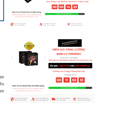
đạo
đều
làm