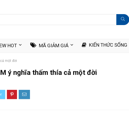
KIẾN THỨC SỐNG
IEW HOT
MÃ GIẢM GIÁ
 cả một đời
M ý nghĩa thấm thía cả một đời