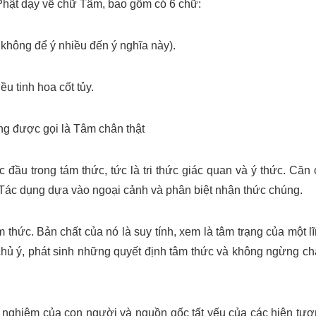
i Phật dạy về chữ Tâm, bao gồm có 6 chữ:
áo không để ý nhiều đến ý nghĩa này).
ều tinh hoa cốt tủy.
ng được gọi là Tâm chân thật
 đầu trong tám thức, tức là tri thức giác quan và ý thức. Căn
. Tác dụng dựa vào ngoại cảnh và phân biệt nhận thức chúng.
m thức. Bản chất của nó là suy tính, xem là tâm trạng của một l
chủ ý, phát sinh những quyết định tâm thức và không ngừng c
nghiệm của con người và nguồn gốc tất yếu của các hiện tư