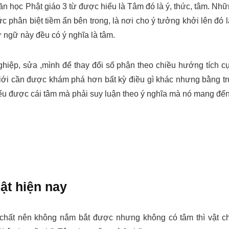
 văn học Phật giáo 3 từ được hiểu là Tâm đó là ý, thức, tâm. Nh
ức phân biệt tiềm ẩn bên trong, là nơi cho ý tưởng khởi lên đó l
ừ ngữ này đều có ý nghĩa là tâm.
hiệp, sửa ,mình để thay đổi số phận theo chiều hướng tích c
 giới cần được khám phá hơn bất kỳ điều gì khác nhưng bằng t
iểu được cái tâm mà phải suy luận theo ý nghĩa mà nó mang đến
ật hiện nay
 chất nên không nắm bắt được nhưng không có tâm thì vật c