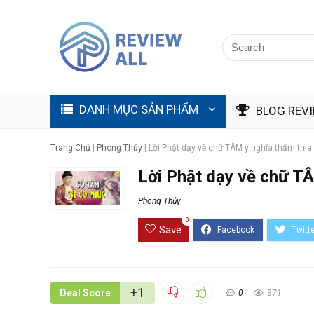
DANH MỤC SẢN PHẨM
BLOG REV
Trang Chủ
|
Phong Thủy
|
Lời Phật dạy về chữ TÂM ý nghĩa thấm thía
Lời Phật dạy về chữ TÂ
Phong Thủy
0
Save
+1
Deal Score
0
371