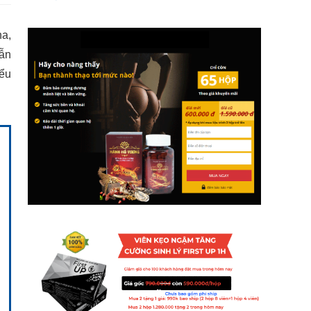
ha,
vẫn
iểu